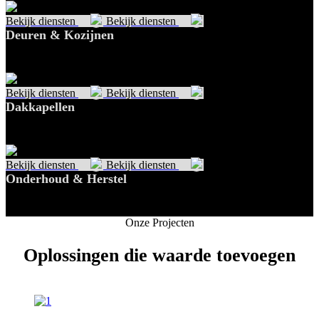
Bekijk diensten
Bekijk diensten
Deuren & Kozijnen
🔹 Hoofdzin (titel): Strak, duurzaam en op maat 🔹 Inhoud: Wij
leveren en plaatsen deuren…
Bekijk diensten
Bekijk diensten
Dakkapellen
🔹 Hoofdzin (titel): Meer licht en ruimte 🔹 Inhoud: Een dakkapel
vergroot niet alleen de…
Bekijk diensten
Bekijk diensten
Onderhoud & Herstel
🔹 Hoofdzin (titel): Zorgeloos behoud van kwaliteit 🔹 Inhoud:
Voor klein en groot onderhoud bent…
Onze Projecten
Oplossingen die waarde toevoegen