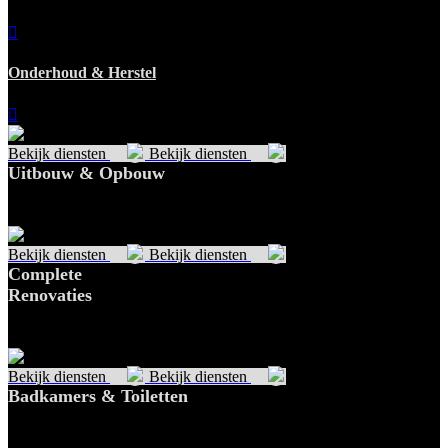
Onderhoud & Herstel
Bekijk diensten
Bekijk diensten
Uitbouw & Opbouw
🔹 Hoofdzin (titel): Creëer Ruimte en Waarde 🔹 Inhoud: Van een
extra kamer tot een…
Bekijk diensten
Bekijk diensten
Complete
Renovaties
🔹 Hoofdzin (titel): Van A tot Z vernieuwd 🔹 Inhoud: Wij
begeleiden en realiseren complete…
Bekijk diensten
Bekijk diensten
Badkamers & Toiletten
🔹 Hoofdzin (titel): Luxe & Comfort in uw Sanitair 🔹 Inhoud: Of
het nu gaat…