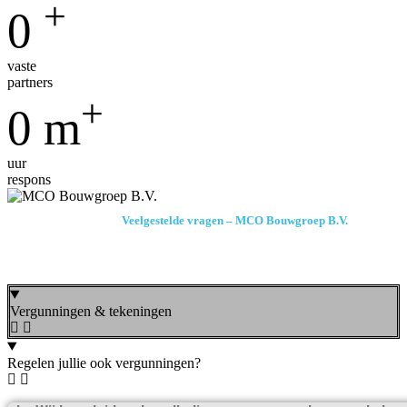
+
0
vaste
partners
+
0
m
uur
respons
Veelgestelde vragen – MCO Bouwgroep B.V.
Uw partner in maatwerk, constructie &
onderhoud
Vergunningen & tekeningen
Regelen jullie ook vergunningen?