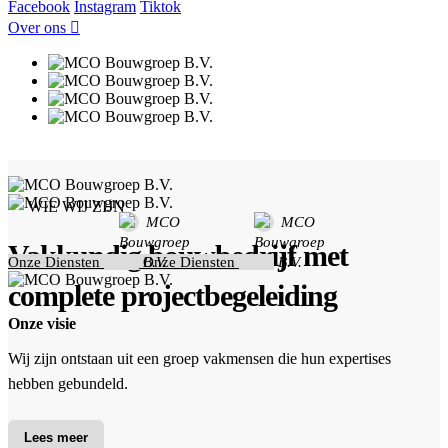
Facebook
Instagram
Tiktok
Over ons
WIE WIJ ZIJN
Vakkundig bouwbedrijf met
Onze Diensten
Onze Diensten
complete projectbegeleiding
Onze visie
Wij zijn ontstaan uit een groep vakmensen die hun expertises
hebben gebundeld.
Gedrevenheid, vakmanschap en servicegerichtheid staan bij ons
Lees meer