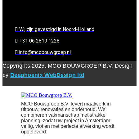
Wij zijn gevestigd in Noord-Holland
+31 06 2819 1228
info@mcobouwgroep.nl
Copyrights 2025. MCO BOUWGROEP B.V. Design
by
Beaphoenix WebDesign ltd
MCO Bouwgroep B.V. levert maatwerk in
uitbouw, renovaties en onderhoud. We
combineren vakmanschap met strakke
planning, zodat uw project in Amsterdam
veilig, vlot en met perfecte afwerking wordt
opgeleverd.